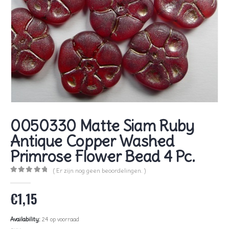
0050330 Matte Siam Ruby
Antique Copper Washed
Primrose Flower Bead 4 Pc.
( Er zijn nog geen beoordelingen. )
0
out of 5
€
1,15
Availability:
24 op voorraad