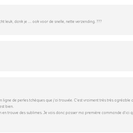
ht leuk, dank je …. ook voor de snelle, nette verzending. ???
en ligne de perles tchèques que j’ai trouvée. C’est vraiment très très agréable 
est bien.
 on en trouve des sublimes. Je vais donc passer ma première commande d’ici q