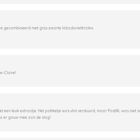
b ze gecombineerd met grijs-zwarte labadorietkralen.
e-Claire!
 een leuk extraatje. Het pakketje was vlot verstuurd, maar PostNL was niet 
k ga er gauw mee aan de slag!