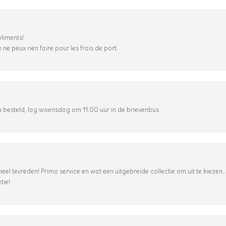
liments!
ne peux rien faire pour les frais de port.
 besteld, lag woensdag om 11.00 uur in de brievenbus
 heel tevreden! Prima service en wat een uitgebreide collectie om uit te kieze
tie!