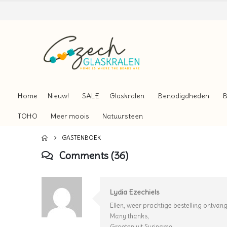
Home
Nieuw!
SALE
Glaskralen
Benodigdheden
B
TOHO
Meer moois
Natuursteen
GASTENBOEK
Comments (36)
Lydia Ezechiels
Ellen, weer prachtige bestelling ontvan
Many thanks,
Groeten uit Suriname