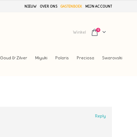
NIEUW
OVER ONS
GASTENBOEK
MIJN ACCOUNT
0
Winkel
Goud & Zilver
Miyuki
Polaris
Preciosa
Swarovski
Reply