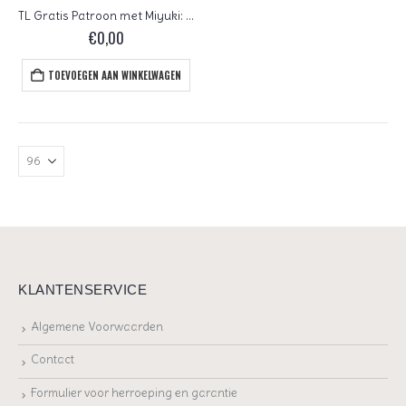
TL Gratis Patroon met Miyuki: Tila, Half Tila, Quarter Tila of Endless Loom: Anything Goes
€
0,00
TOEVOEGEN AAN WINKELWAGEN
KLANTENSERVICE
Algemene Voorwaarden
Contact
Formulier voor herroeping en garantie