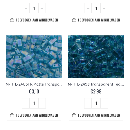
prijs
prijs
was:
is:
€4,10.
€3,68.
TOEVOEGEN AAN WINKELWAGEN
TOEVOEGEN AAN WINKELWAGEN
M-HTL-2405FR Matte Transparent Teal AB Miyuki Half Tila Beads 5×2,3 mm
M-HTL-2458 Transparent Teal AB Miyuki Half Tila Beads 5×2,3 mm
€
3,10
€
2,98
TOEVOEGEN AAN WINKELWAGEN
TOEVOEGEN AAN WINKELWAGEN