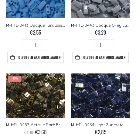
M-HTL-0413 Opaque Turquoise Blue Miyuki Half Tila Beads 5×2,3 mm
M-HTL-0443 Opaque Grey Luster Miyuki Half Tila Beads 5×2,3 mm
€
2,55
€
3,20
TOEVOEGEN AAN WINKELWAGEN
TOEVOEGEN AAN WINKELWAGEN
-10%
M-HTL-0457 Metallic Dark Bronze Miyuki Half Tila Beads 5×2,3 mm
M-HTL-0464 Light Gunmetal Miyuki Half Tila Beads 5×2,3 mm
Oorspronkelijke
Huidige
€
3,68
€
2,85
€
4,10