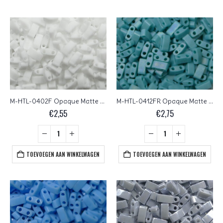
M-HTL-0402F Opaque Matte White Miyuki Half Tila Beads 5×2,3 mm
M-HTL-0412FR Opaque Matte Turquoise Green AB Miyuki Half Tila Beads 5×2,3 mm
€
2,55
€
2,75
TOEVOEGEN AAN WINKELWAGEN
TOEVOEGEN AAN WINKELWAGEN