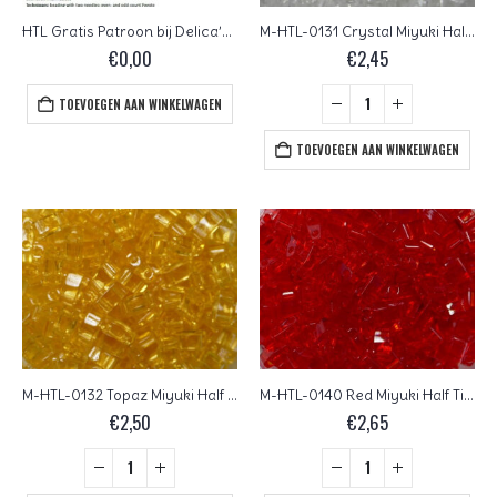
HTL Gratis Patroon bij Delica’s 11/0, Tila’s, Half Tila’s of Quarter Tila’s: Julienne Bracelet
M-HTL-0131 Crystal Miyuki Half Tila Beads 5×2,3 mm
€
0,00
€
2,45
TOEVOEGEN AAN WINKELWAGEN
TOEVOEGEN AAN WINKELWAGEN
M-HTL-0132 Topaz Miyuki Half Tila Beads 5×2,3 mm
M-HTL-0140 Red Miyuki Half Tila Beads 5×2,3 mm
€
2,50
€
2,65