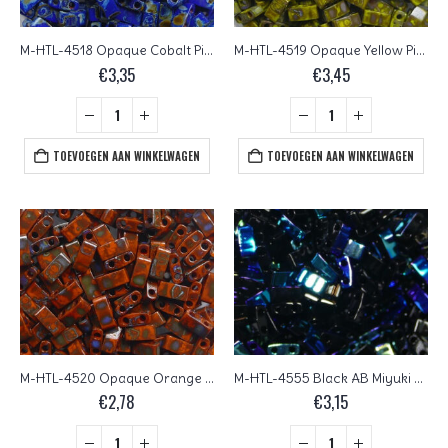
M-HTL-4518 Opaque Cobalt Picasso Miyuki Half Tila Beads 5×2,3 mm
M-HTL-4519 Opaque Yellow Picasso Miyuki Half Tila Beads 5×2,3 mm
€
3,35
€
3,45
TOEVOEGEN AAN WINKELWAGEN
TOEVOEGEN AAN WINKELWAGEN
M-HTL-4520 Opaque Orange Picasso Miyuki Half Tila Beads 5×2,3 mm
M-HTL-4555 Black AB Miyuki Half Tila Beads 5×2,3 mm
€
2,78
€
3,15