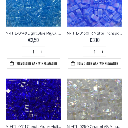
M-HTL-0148 Light Blue Miyuki Half Tila Beads 5×2,3 mm
M-HTL-0150FR Matte Transparent Sapphire AB Miyuki Half Tila Beads 5×2,3 mm
€
2,50
€
3,10
TOEVOEGEN AAN WINKELWAGEN
TOEVOEGEN AAN WINKELWAGEN
M-HTL-0151 Cobalt Miyuki Half Tila Beads 5×2,3 mm
M-HTL-0250 Crystal AB Miyuki Half Tila Beads 5×2,3 mm