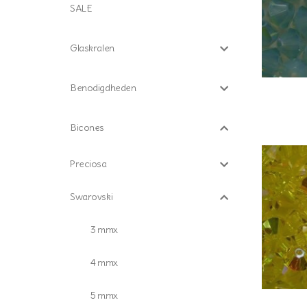
SALE
Glaskralen
Benodigdheden
Bicones
Preciosa
Swarovski
3 mmx
4 mmx
5 mmx