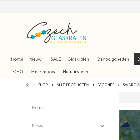
Home
Nieuw!
SALE
Glaskralen
Benodigdheden
B
TOHO
Meer moois
Natuursteen
SHOP
ALLE PRODUCTEN
BICONES
SWAROVS
Home
Nieuw!