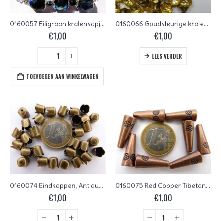
0160057 Filigraan kralenkapjes, Silver color 7,5 x 2 mm. 50 stuk
0160066 Goudkleurige kralenkapjes 75 Pc.
€
1,00
€
1,00
LEES VERDER
TOEVOEGEN AAN WINKELWAGEN
0160074 Eindkappen, Antique Bronze 6,5 x 7,5 mm. 30 stuks.
0160075 Red Copper Tibetan Style Eindkap 20 x 8 mm. 8 St.
€
1,00
€
1,00