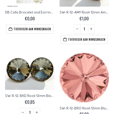
DB Calla Bracelet and Earrings by Barbara Lepak, gratis patroon bij GemDuo, Miyuki Delica’s, of Rivoli 12 mm:
SW-R-12-AMY Rivoli 12mm Amethyst
€
0,00
€
1,00
TOEVOEGEN AAN WINKELWAGEN
TOEVOEGEN AAN WINKELWAGEN
SW-R-12-BKD Rivoli 12mm Black Diamond
€
0,85
SW-R-12-BRO Rivoli 12mm Blush Rose