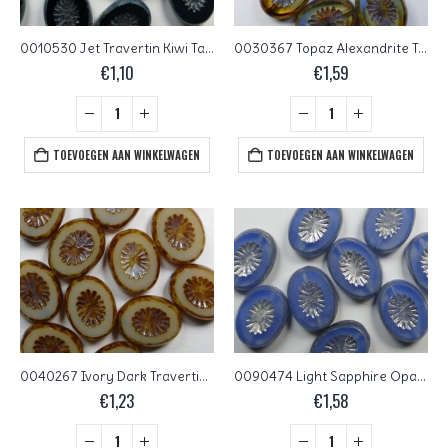
0010530 Jet Travertin Kiwi Table Cut Bead. 5 Pc.
0030367 Topaz Alexandrite Travertin Kiwi Table Cut Bead. 5 Pc.
€
1,10
€
1,59
TOEVOEGEN AAN WINKELWAGEN
TOEVOEGEN AAN WINKELWAGEN
0040267 Ivory Dark Travertin Kiwi Table Cut Bead. 5 Pc.
0090474 Light Sapphire Opal Labrador Washed Kiwi Table Cut Bead. 5 Pc.
€
1,23
€
1,58