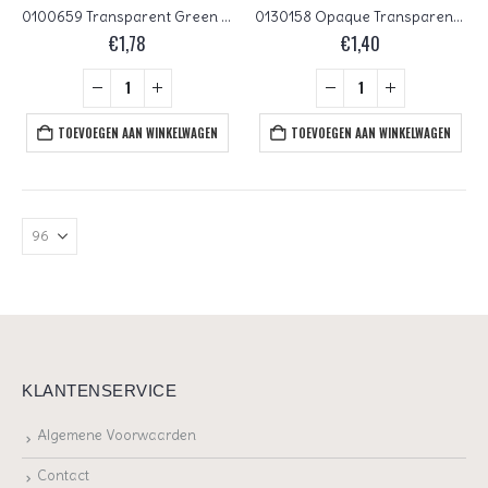
0100659 Transparent Green Matte Bronze Travertin Kiwi Table Cut Bead 5 Pc.
0130158 Opaque Transparent Mixed Yellow Green Brown Blue Travertin Kiwi Table Cut Bead. 5 Pc.
€
1,78
€
1,40
TOEVOEGEN AAN WINKELWAGEN
TOEVOEGEN AAN WINKELWAGEN
KLANTENSERVICE
Algemene Voorwaarden
Contact