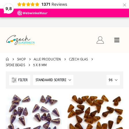
×
1371
Reviews
9,8
SHOP
ALLE PRODUCTEN
CZECH GLAS
SPIKE BEADS
5 X 8 MM
FILTER