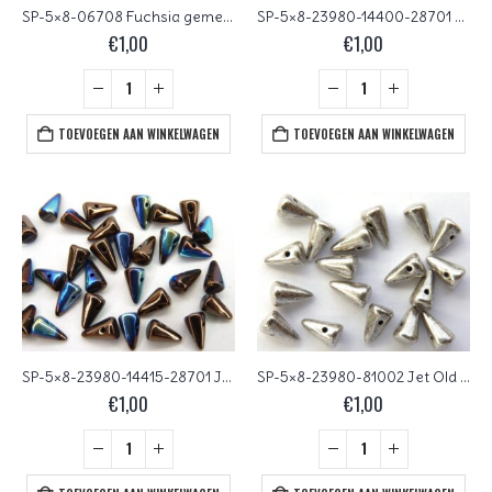
SP-5×8-06708 Fuchsia gemeleerd 20stuks
SP-5×8-23980-14400-28701 Jet-Hematite-AB Baby spikes 25 Stuks
€
1,00
€
1,00
TOEVOEGEN AAN WINKELWAGEN
TOEVOEGEN AAN WINKELWAGEN
SP-5×8-23980-14415-28701 Jet-Dark Bronze-AB 25 Stuks.
SP-5×8-23980-81002 Jet Old Silver 25 St.
€
1,00
€
1,00