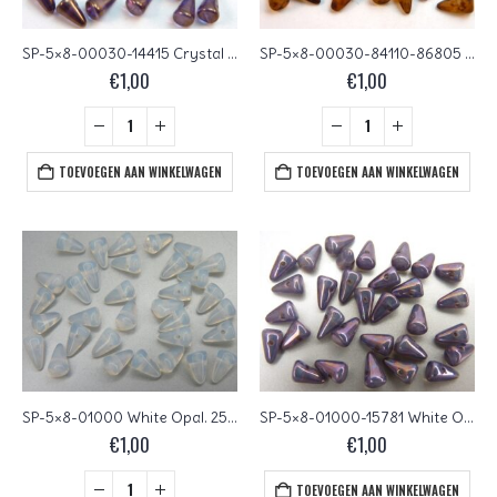
SP-5×8-00030-14415 Crystal Bronze Luster 25 stuks
SP-5×8-00030-84110-86805 Crystal Mat Dark Travertin 30 stuks
€
1,00
€
1,00
TOEVOEGEN AAN WINKELWAGEN
TOEVOEGEN AAN WINKELWAGEN
SP-5×8-01000 White Opal. 25 stuks
SP-5×8-01000-15781 White Opal met Purple Iris Luster. 20 stuks
€
1,00
€
1,00
TOEVOEGEN AAN WINKELWAGEN