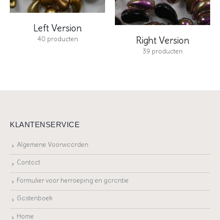
Left Version
40
producten
Right Version
39
producten
KLANTENSERVICE
Algemene Voorwaarden
Contact
Formulier voor herroeping en garantie
Gastenboek
Home