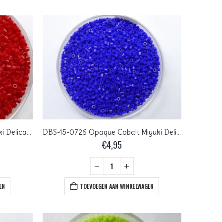
DBS-15-0723 Opaque Red Miyuki Delica’s 15/0
DBS-15-0726 Opaque Cobalt Miyuki Delica’s 15/0
€
4,95
EN
TOEVOEGEN AAN WINKELWAGEN