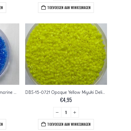
EN
TOEVOEGEN AAN WINKELWAGEN
DBS-15-0714 Transparant Aquamarine Miyuki Delica’s 15/0
DBS-15-0721 Opaque Yellow Miyuki Delica’s 15/0
€
4,95
EN
TOEVOEGEN AAN WINKELWAGEN