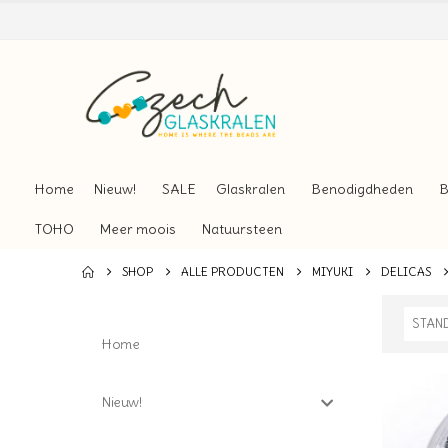
Home
Nieuw!
SALE
Glaskralen
Benodigdheden
B
TOHO
Meer moois
Natuursteen
SHOP
ALLE PRODUCTEN
MIYUKI
DELICAS
Home
Nieuw!