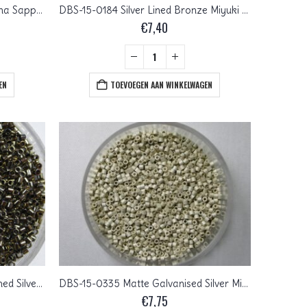
DBS-15-0183 Silver Lined Montana Sapphire Miyuki Delica’s 15/0
DBS-15-0184 Silver Lined Bronze Miyuki Delica’s 15/0
€
7,40
EN
TOEVOEGEN AAN WINKELWAGEN
DBS-15-0254 Galvanized Tarnished Silver Miyuki Delica’s 15/0
DBS-15-0335 Matte Galvanised Silver Miyuki Delica’s 15/0
€
7,75