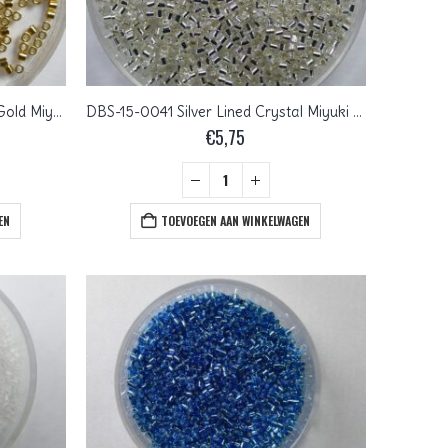
DBS-15-0031 24 Karaat Plated Gold Miyuki Delica’s 15/0
DBS-15-0041 Silver Lined Crystal Miyuki Delica’s 15/0
€
5,75
EN
TOEVOEGEN AAN WINKELWAGEN