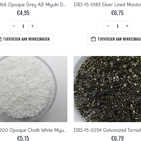
DBS-15-0168 Opaque Grey AB Miyuki Delica’s 15/0
€
4,95
€
6,75
TOEVOEGEN AAN WINKELWAGEN
TOEVOEGEN AAN WINKELWAG
DBS-15-0200 Opaque Chalk White Miyuki Delica’s 15/0
€
5,15
€
6,79