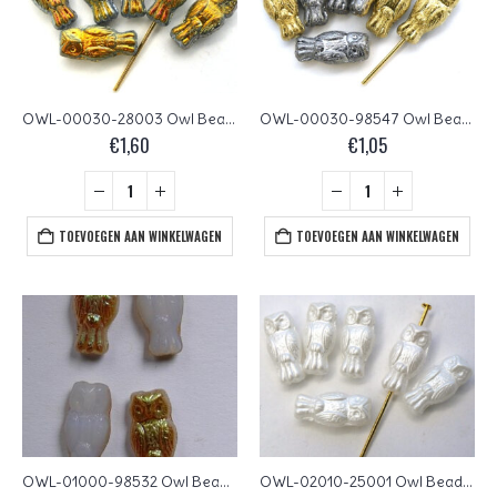
OWL-00030-28003 Owl Bead Crystal Full Marea 12 Pc.
OWL-00030-98547 Owl Bead California Graphite 12 Pc.
€
1,60
€
1,05
TOEVOEGEN AAN WINKELWAGEN
TOEVOEGEN AAN WINKELWAGEN
OWL-01000-98532 Owl Bead White Opal Brown Rainbow 12 Pc.
OWL-02010-25001 Owl Bead Pastel Pearl White 12 Pc.