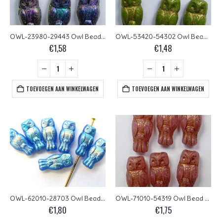
OWL-23980-29443 Owl Bead Jet Full Vitrail Green 12 Pc.
OWL-53420-54302 Owl Bead Opaque Olivine Gold Washed 12 Pc.
€
1,58
€
1,48
TOEVOEGEN AAN WINKELWAGEN
TOEVOEGEN AAN WINKELWAGEN
OWL-62010-28703 Owl Bead Indigo Full AB 12 Pc.
OWL-71010-54319 Owl Bead Rose Opal Bronze Patina 12 Pc.
€
1,80
€
1,75