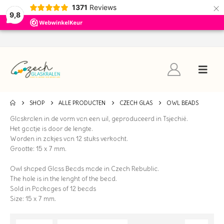
×
1371
Reviews
9,8
SHOP
ALLE PRODUCTEN
CZECH GLAS
OWL BEADS
Glaskralen in de vorm van een uil, geproduceerd in Tsjechië.
Het gaatje is door de lengte.
Worden in zakjes van 12 stuks verkocht.
Grootte: 15 x 7 mm.
Owl shaped Glass Beads made in Czech Rebublic.
The hole is in the lenght of the bead.
Sold in Packages of 12 beads
Size: 15 x 7 mm.