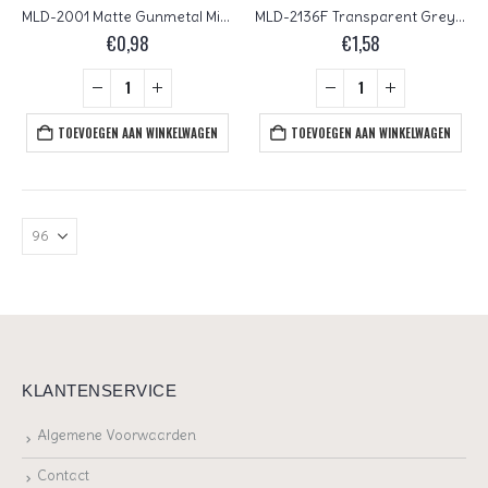
MLD-2001 Matte Gunmetal Miyuki Long Drops 3×5,5 mm
MLD-2136F Transparent Grey AB Matted Miyuki Long Drops 3×5,5 mm 5 gram
€
0,98
€
1,58
TOEVOEGEN AAN WINKELWAGEN
TOEVOEGEN AAN WINKELWAGEN
KLANTENSERVICE
Algemene Voorwaarden
Contact