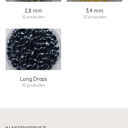
2,8 mm
3,4 mm
12
producten
32
producten
Long Drops
10
producten
KLANTENSERVICE