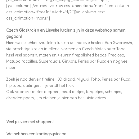
[/vc_column][/vc_row][vc_row css_animation=”none”][vc_column
css_animation=”fadeIn” width=”1/2″][vc_column_text
css_animation=”none”]
Czech Glaskralen en Lieveke Kralen zijn in deze webshop samen
gegaan!
Hier kun je lekker snuffelen tussen de mooiste kralen. Van Swarovski,
via prachtige kralen in allerlei vormen en Czech Mates naar Toho,
heel veel soorten, maten en kleuren firepolished beads, Preciosa,
Matubo rocailles, Superduo’s, Ginko’s, Perles par Puca en nog veel
meer!
Zoek je naalden en fireline, KO draad, Miyuki, Toho, Perles par Puca,
flip tops, sluitingen…. je vindt het hier.
Ook voor crafmates mappen, bead matjes, tangetjes, schepjes,
draadknippers, lijm etc ben je hier aan het juiste adres.
Veel plezier met shoppen!
We hebben een kortingsysteem: