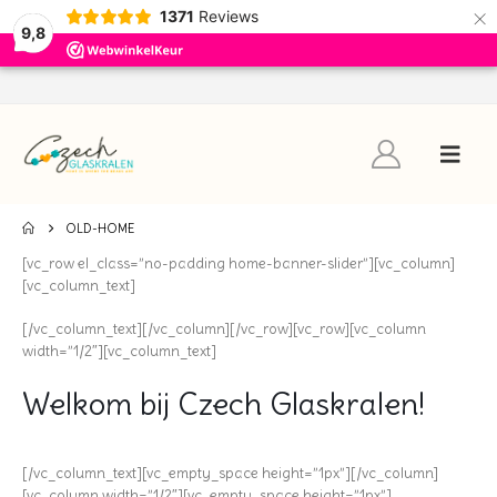
×
1371
Reviews
9,8
OLD-HOME
[vc_row el_class=”no-padding home-banner-slider”][vc_column]
[vc_column_text]
[/vc_column_text][/vc_column][/vc_row][vc_row][vc_column
width=”1/2″][vc_column_text]
Welkom bij Czech Glaskralen!
[/vc_column_text][vc_empty_space height=”1px”][/vc_column]
[vc_column width=”1/2″][vc_empty_space height=”1px”]