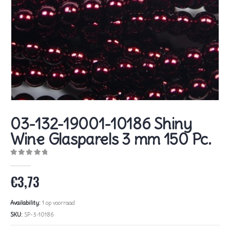
03-132-19001-10186 Shiny
Wine Glasparels 3 mm 150 Pc.
0
out of 5
€
3,73
Availability:
1 op voorraad
SKU:
SP-3-10186