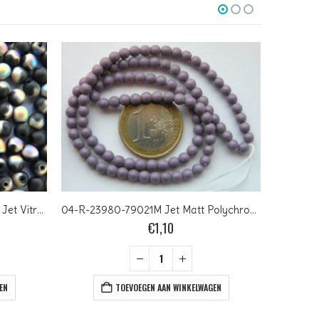
04-R-23980-84110-28101 Matte Jet Vitrail 120 Pc.
04-R-23980-79021M Jet Matt Polychrome Purple120 Pc.
€
1,10
EN
TOEVOEGEN AAN WINKELWAGEN