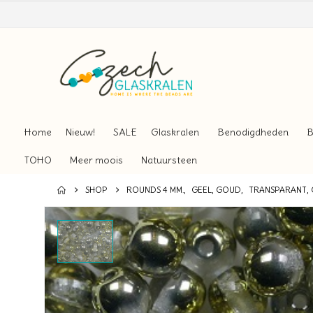
Home
Nieuw!
SALE
Glaskralen
Benodigdheden
B
TOHO
Meer moois
Natuursteen
SHOP
ROUNDS 4 MM.
,
GEEL, GOUD
,
TRANSPARANT, 