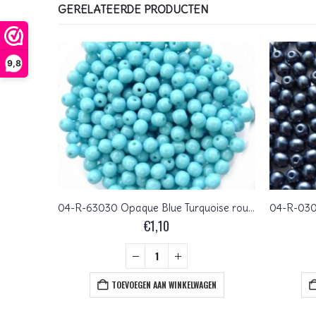
GERELATEERDE PRODUCTEN
9,8
04-R-31000 Sky Blue Opal round 4 mm. 120 Pc.
04-R-63030 Opaque Blue Turquoise round 4 mm. 100 pc.
€
1,10
+
EN
TOEVOEGEN AAN WINKELWAGEN