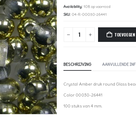
Availability:
108 op voorraad
SKU:
04-R-00030-26441
TOEVOEGEN
BESCHRIJVING
AANVULLENDE IN
Crystal Amber druk round Glass bea
Color 00030-26441
100 stuks van 4 mm.