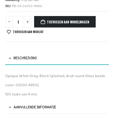
SKU:
PB1-04-03000-49502
TOEVOEGEN AAN WINKELWAGEN
TOEVOEGEN AAN WISHLIST
BESCHRIJVING
Opaque White Grey-Black Splashed, druk round Glass beads.
color: 03000-49502
100 stuks van 4 mm.
AANVULLENDE INFORMATIE