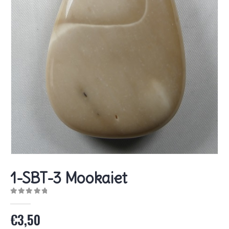
1-SBT-3 Mookaiet
0
out of 5
€
3,50