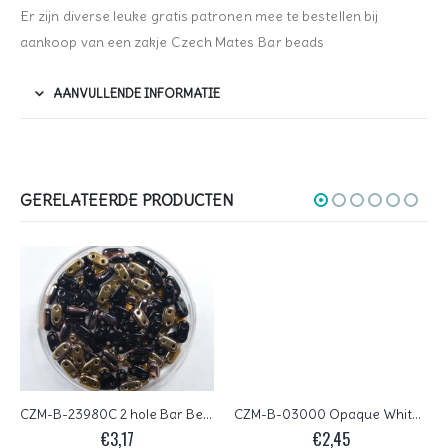
Er zijn diverse leuke gratis patronen mee te bestellen bij
aankoop van een zakje Czech Mates Bar beads
AANVULLENDE INFORMATIE
GERELATEERDE PRODUCTEN
CZM-B-23980C 2 hole Bar Beads 6×3 mm Czech Mates Apollo Jet
CZM-B-03000 Opaque White CzechMates® Bar 10 gram
€
3,17
€
2,45