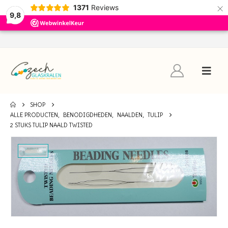
×
1371
Reviews
9,8
SHOP
ALLE PRODUCTEN
,
BENODIGDHEDEN
,
NAALDEN
,
TULIP
2 STUKS TULIP NAALD TWISTED