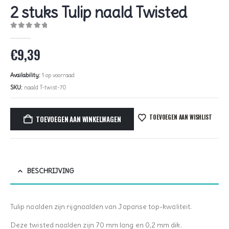
2 stuks Tulip naald Twisted
0
out of 5
€
9,39
Availability:
1 op voorraad
SKU:
naald T-twist-70
TOEVOEGEN AAN WISHLIST
TOEVOEGEN AAN WINKELWAGEN
BESCHRIJVING
Tulip naalden zijn rijgnaalden van Japanse top-kwaliteit.
Deze twisted naalden zijn 70 mm lang en 0,2 mm dik.