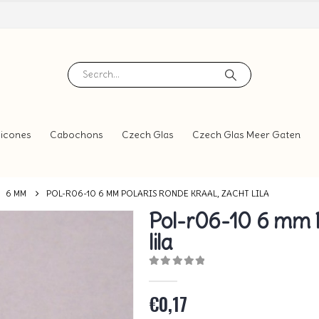
icones
Cabochons
Czech Glas
Czech Glas Meer Gaten
,
6 MM
POL-R06-10 6 MM POLARIS RONDE KRAAL, ZACHT LILA
Pol-r06-10 6 mm P
lila
0
out of 5
€
0,17