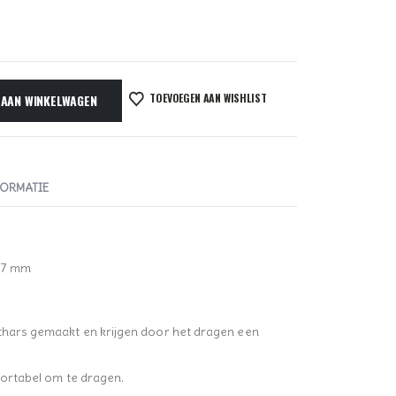
TOEVOEGEN AAN WISHLIST
 AAN WINKELWAGEN
FORMATIE
1,7 mm
sthars gemaakt en krijgen door het dragen een
mfortabel om te dragen.