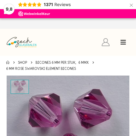
×
1371
Reviews
9,8
SHOP
BICONES 6 MM PER STUK
,
6 MMX
6 MM ROSE SWAROVSKI ELEMENT BICONES