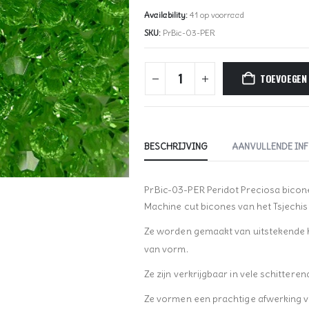
Availability:
41 op voorraad
SKU:
PrBic-03-PER
TOEVOEGEN
BESCHRIJVING
AANVULLENDE IN
PrBic-03-PER Peridot Preciosa bico
Machine cut bicones van het Tsjechi
Ze worden gemaakt van uitstekende kwa
van vorm.
Ze zijn verkrijgbaar in vele schitteren
Ze vormen een prachtige afwerking v