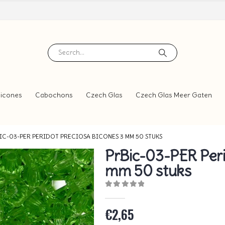
icones
Cabochons
Czech Glas
Czech Glas Meer Gaten
IC-03-PER PERIDOT PRECIOSA BICONES 3 MM 50 STUKS
PrBic-03-PER Peri
mm 50 stuks
0
out of 5
€
2,65