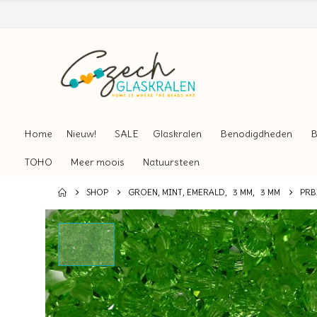
Home
Nieuw!
SALE
Glaskralen
Benodigdheden
B
TOHO
Meer moois
Natuursteen
SHOP
GROEN, MINT, EMERALD
,
3 MM
,
3 MM
PRB