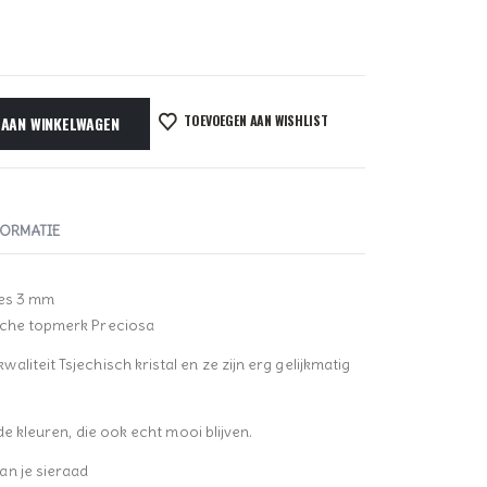
TOEVOEGEN AAN WISHLIST
 AAN WINKELWAGEN
FORMATIE
nes 3 mm
sche topmerk Preciosa
liteit Tsjechisch kristal en ze zijn erg gelijkmatig
de kleuren, die ook echt mooi blijven.
an je sieraad