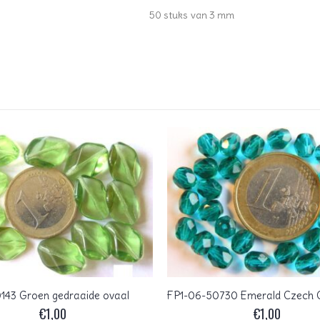
50 stuks van 3 mm
143 Groen gedraaide ovaal
€
1,00
€
1,00