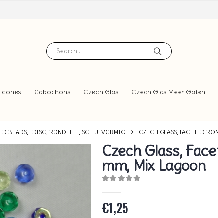
icones
Cabochons
Czech Glas
Czech Glas Meer Gaten
ED BEADS
,
DISC, RONDELLE, SCHIJFVORMIG
CZECH GLASS, FACETED RON
Czech Glass, Face
mm, Mix Lagoon
0
out of 5
€
1,25