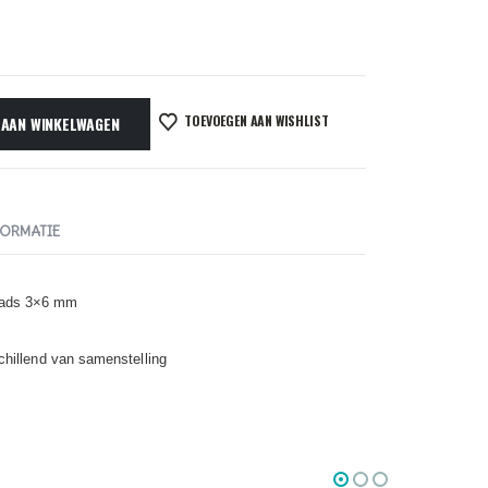
TOEVOEGEN AAN WISHLIST
 AAN WINKELWAGEN
FORMATIE
eads 3×6 mm
schillend van samenstelling