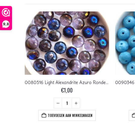
9,8
0020224 Black Diamond 2 way facet 10 mm.
0080516 Light Alexandrite Azuro Rondelle 15 Pc.
€
1,00
+
EN
TOEVOEGEN AAN WINKELWAGEN