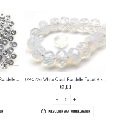
0150146 Crystal half Silver Flat Rondelle. 6 x 3 mm. 40 stuks
0140226 White Opal, Rondelle Facet 9 x 6 mm. 15 Pc.
€
1,00
EN
TOEVOEGEN AAN WINKELWAGEN