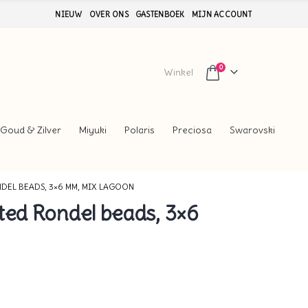
NIEUW
OVER ONS
GASTENBOEK
MIJN ACCOUNT
0
Winkel
Goud & Zilver
Miyuki
Polaris
Preciosa
Swarovski
DEL BEADS, 3×6 MM, MIX LAGOON
ted Rondel beads, 3×6