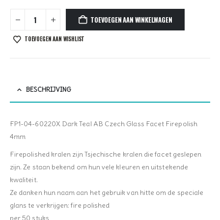
TOEVOEGEN AAN WINKELWAGEN
TOEVOEGEN AAN WISHLIST
BESCHRIJVING
FP1-04-60220X Dark Teal AB Czech Glass Facet Firepolish
4mm
Firepolished kralen zijn Tsjechische kralen die facet geslepen
zijn. Ze staan bekend om hun vele kleuren en uitstekende
kwaliteit.
Ze danken hun naam aan het gebruik van hitte om de speciale
glans te verkrijgen: fire polished
per 50 stuks