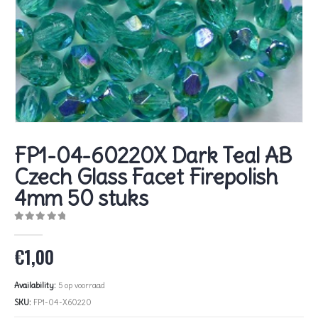
FP1-04-60220X Dark Teal AB
Czech Glass Facet Firepolish
4mm 50 stuks
0
out of 5
€
1,00
Availability:
5 op voorraad
SKU:
FP1-04-X60220