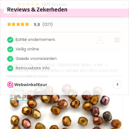
×
1371
Reviews
9,8
SHOP
ALLE PRODUCTEN
,
CZECH GLAS
,
FIREPOLISHED BEADS
,
4 MM
FP1-04-00030-01640 MATTE METALLIC BRONZE IRIS CZECH GLASS FACET
FIREPOLISH 4MM 50 STUKS