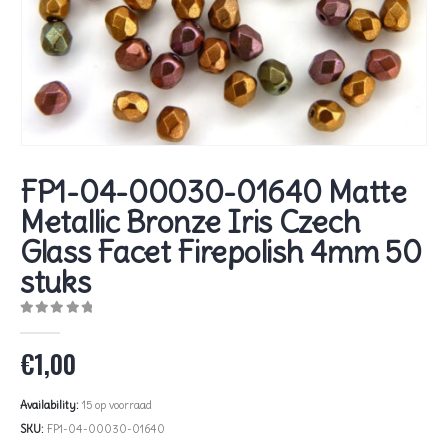
FP1-04-00030-01640 Matte
Metallic Bronze Iris Czech
Glass Facet Firepolish 4mm 50
stuks
0
out of 5
€
1,00
Availability:
15 op voorraad
SKU:
FP1-04-00030-01640