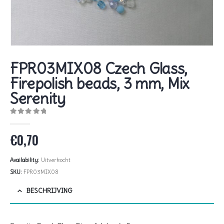
FPR03MIX08 Czech Glass,
Firepolish beads, 3 mm, Mix
Serenity
0
out of 5
€
0,70
Availability:
Uitverkocht
SKU:
FPR03MIX08
BESCHRIJVING