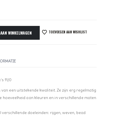
TOEVOEGEN AAN WISHLIST
 AAN WINKELWAGEN
FORMATIE
’s 11/0
s van een uitstekende kwaliteit. Ze zijn erg regelmatig
e hoeveelheid aan kleuren en in verschillende maten
l verschillende doeleinden: rijgen, weven, bead