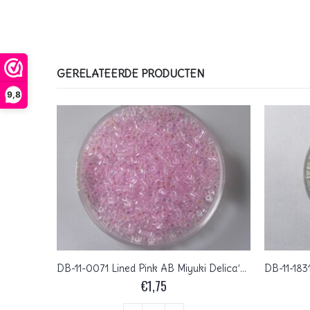
GERELATEERDE PRODUCTEN
9,8
DB-11-0073 Lined Lilac AB Miyuki Delica’s 11/0
DB-11-0071 Lined Pink AB Miyuki Delica’s 11/0
€
1,75