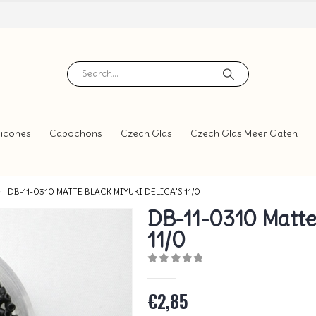
icones
Cabochons
Czech Glas
Czech Glas Meer Gaten
DB-11-0310 MATTE BLACK MIYUKI DELICA’S 11/0
DB-11-0310 Matte 
11/0
0
out of 5
€
2,85