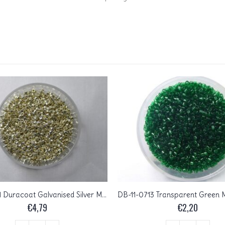
DB-11-1831 Duracoat Galvanised Silver Miyuki Delica’s 11/0
€
4,79
€
2,20