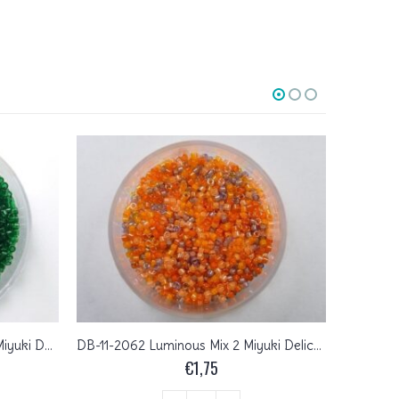
DB-11-0713 Transparent Green Miyuki Delica’s 11/0
DB-11-2062 Luminous Mix 2 Miyuki Delica’s 11/0
€
1,75