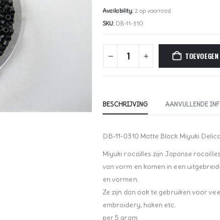
Availability:
2 op voorraad
SKU:
DB-11-310
TOEVOEGEN
BESCHRIJVING
AANVULLENDE IN
DB-11-0310 Matte Black Miyuki Delica
Miyuki rocailles zijn Japanse rocaille
van vorm en komen in een uitgebreid
en vormen.
Ze zijn dan ook te gebruiken voor vee
embroidery, haken etc.
per 5 gram