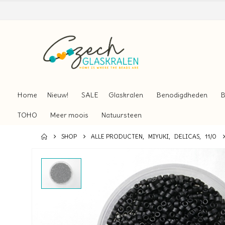
Home
Nieuw!
SALE
Glaskralen
Benodigdheden
B
TOHO
Meer moois
Natuursteen
SHOP
ALLE PRODUCTEN
,
MIYUKI
,
DELICAS
,
11/0