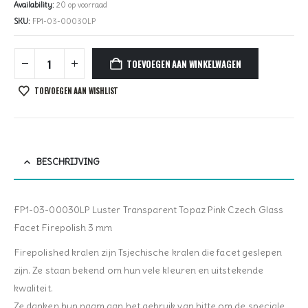
Availability:
20 op voorraad
SKU:
FP1-03-00030LP
TOEVOEGEN AAN WINKELWAGEN
TOEVOEGEN AAN WISHLIST
BESCHRIJVING
FP1-03-00030LP Luster Transparent Topaz Pink Czech Glass
Facet Firepolish 3 mm
Firepolished kralen zijn Tsjechische kralen die facet geslepen
zijn. Ze staan bekend om hun vele kleuren en uitstekende
kwaliteit.
Ze danken hun naam aan het gebruik van hitte om de speciale