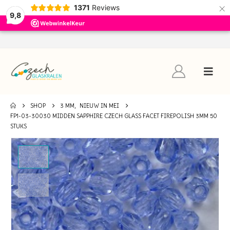
×
1371
Reviews
9,8
SHOP
3 MM
,
NIEUW IN MEI
FP1-03-30030 MIDDEN SAPPHIRE CZECH GLASS FACET FIREPOLISH 3MM 50
STUKS