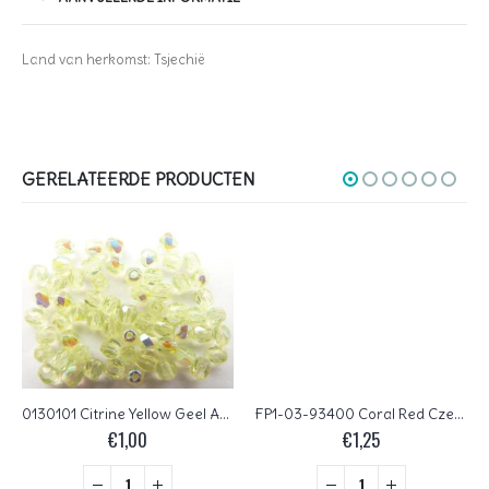
Land van herkomst: Tsjechië
GERELATEERDE PRODUCTEN
0130101 Citrine Yellow Geel AB Czech Glass Facet Firepolish 3mm 60 stuks
FP1-03-93400 Coral Red Czech Glass Facet Firepolish 3mm 50 stuks
€
1,00
€
1,25