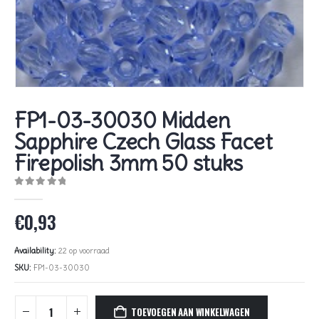
FP1-03-30030 Midden
Sapphire Czech Glass Facet
Firepolish 3mm 50 stuks
0
out of 5
€
0,93
Availability:
22 op voorraad
SKU:
FP1-03-30030
TOEVOEGEN AAN WINKELWAGEN