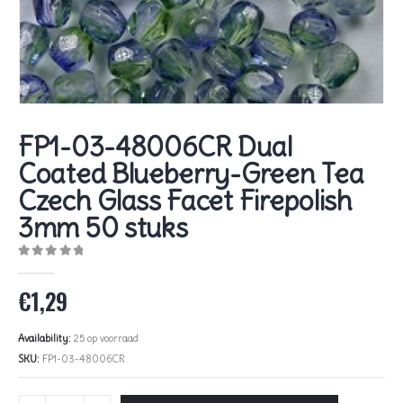
FP1-03-48006CR Dual
Coated Blueberry-Green Tea
Czech Glass Facet Firepolish
3mm 50 stuks
0
out of 5
€
1,29
Availability:
25 op voorraad
SKU:
FP1-03-48006CR