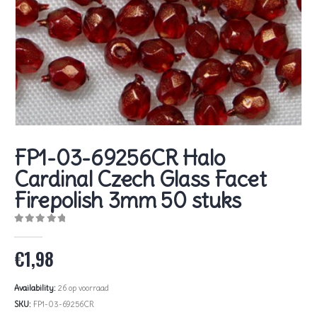
FP1-03-69256CR Halo
Cardinal Czech Glass Facet
Firepolish 3mm 50 stuks
0
out of 5
€
1,98
Availability:
26 op voorraad
SKU:
FP1-03-69256CR