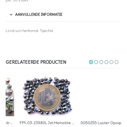
per 50 stuks
AANVULLENDE INFORMATIE
Land van herkomst: Tsjechië
GERELATEERDE PRODUCTEN
FP1-03-23980L Jet Hematite Czech Glass Facet Firepolish 3mm 50 stuks
0050255 Luster Opaque Light Red Czech Glass Facet Firepolish 3mm 60 stuks