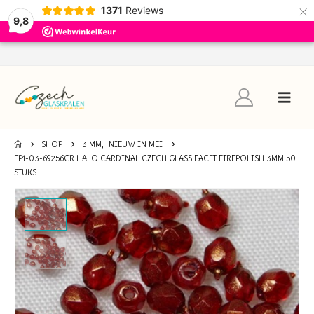
×
1371
Reviews
9,8
SHOP
3 MM
,
NIEUW IN MEI
FP1-03-69256CR HALO CARDINAL CZECH GLASS FACET FIREPOLISH 3MM 50
STUKS