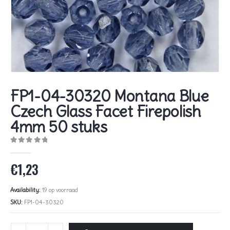
FP1-04-30320 Montana Blue
Czech Glass Facet Firepolish
4mm 50 stuks
0
out of 5
€
1,23
Availability:
19 op voorraad
SKU:
FP1-04-30320