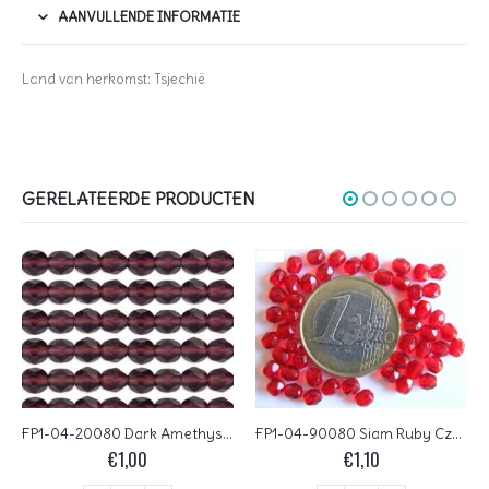
AANVULLENDE INFORMATIE
Land van herkomst: Tsjechië
GERELATEERDE PRODUCTEN
FP1-04-90080 Siam Ruby Czech Glass Facet Firepolish 4mm 50 stuks
0020259 Zilverkleurig Czech Glass Facet Firepolish 4mm 50 stuks
€
1,10
€
1,00