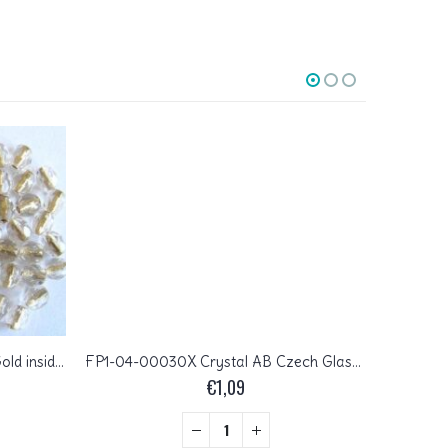
FP1-04-00030-68106 Crystal Gold inside Czech Glass Facet Firepolish 4mm 50 stuks
FP1-04-00030X Crystal AB Czech Glass Facet Firepolish 4mm 50 stuks
€
1,09