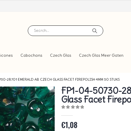
icones
Cabochons
Czech Glas
Czech Glas Meer Gaten
730-28701 EMERALD AB CZECH GLASS FACET FIREPOLISH 4MM 50 STUKS
FP1-04-50730-28
Glass Facet Firep
0
out of 5
€
1,08