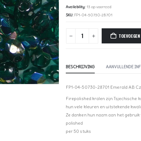
Availability:
13 op voorraad
SKU:
FP1-04-50730-28701
TOEVOEGEN
BESCHRIJVING
AANVULLENDE IN
FP1-04-50730-28701 Emerald AB Cze
Firepolished kralen zijn Tsjechische 
hun vele kleuren en uitstekende kwalit
Ze danken hun naam aan het gebruik va
polished
per 50 stuks