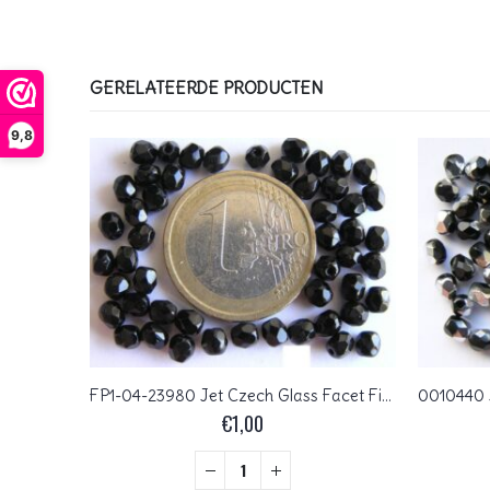
GERELATEERDE PRODUCTEN
9,8
0080625 Chalk white Copper Lila Lustered Czech Glass Facet Firepolish 4mm 40 stuks
FP1-04-23980 Jet Czech Glass Facet Firepolish 4mm 50 stuks
€
1,00
+