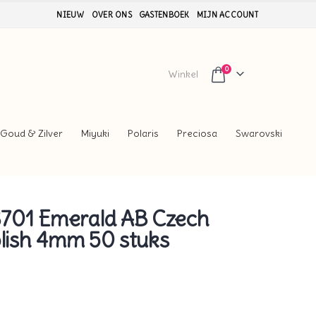
NIEUW
OVER ONS
GASTENBOEK
MIJN ACCOUNT
0
Winkel
Goud & Zilver
Miyuki
Polaris
Preciosa
Swarovski
701 Emerald AB Czech
olish 4mm 50 stuks