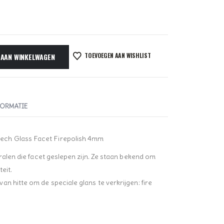
TOEVOEGEN AAN WISHLIST
 AAN WINKELWAGEN
FORMATIE
ch Glass Facet Firepolish 4mm
kralen die facet geslepen zijn. Ze staan bekend om
eit.
n hitte om de speciale glans te verkrijgen: fire