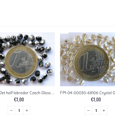
0010440 Jet half labrador Czech Glass Facet Firepolish 4mm 50 stuks
€
1,00
€
1,00