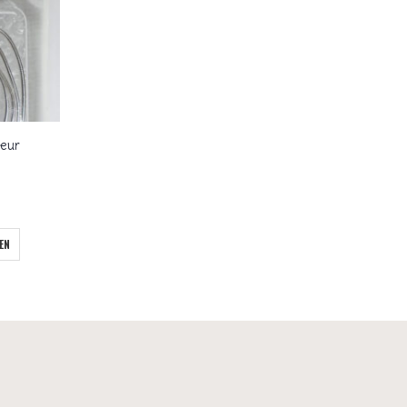
leur
EN