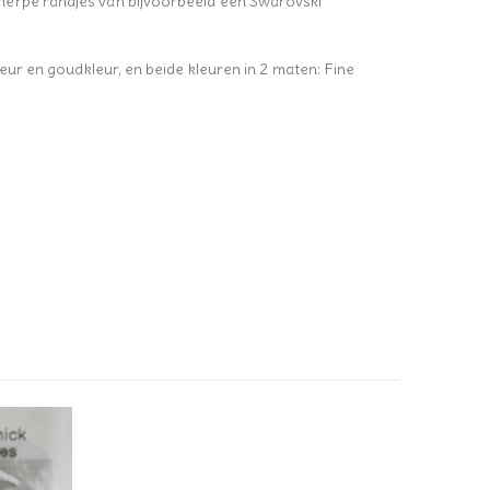
herpe randjes van bijvoorbeeld een Swarovski
leur en goudkleur, en beide kleuren in 2 maten: Fine