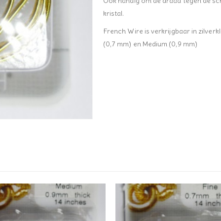
Ook handig om de draad tegen de sc
kristal.
French Wire is verkrijgbaar in zilverk
(0,7 mm) en Medium (0,9 mm)