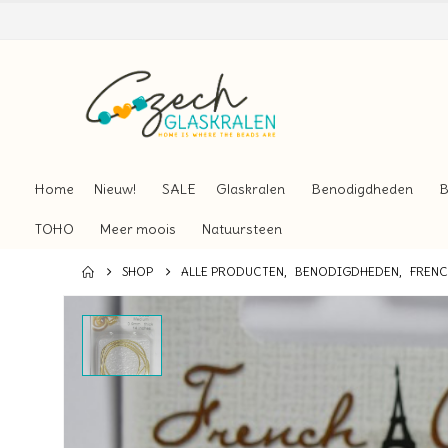
Home
Nieuw!
SALE
Glaskralen
Benodigdheden
B
TOHO
Meer moois
Natuursteen
SHOP
ALLE PRODUCTEN
,
BENODIGDHEDEN
,
FRENC