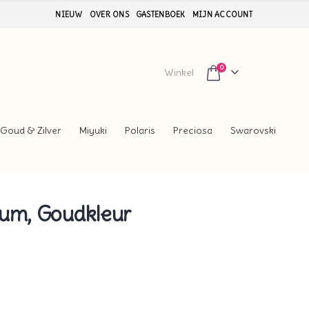
NIEUW
OVER ONS
GASTENBOEK
MIJN ACCOUNT
0
Winkel
Goud & Zilver
Miyuki
Polaris
Preciosa
Swarovski
ium, Goudkleur