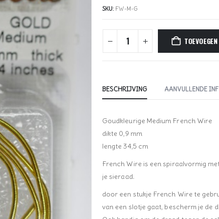
SKU:
FW-M-G
TOEVOEGEN
BESCHRIJVING
AANVULLENDE IN
Goudkleurige Medium French Wire
dikte 0,9 mm
lengte 34,5 cm
French Wire is een spiraalvormig met
je sieraad.
door een stukje French Wire te gebru
van een slotje gaat, bescherm je de d