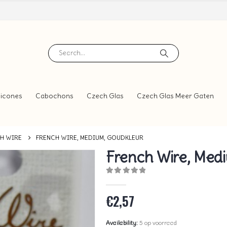
icones
Cabochons
Czech Glas
Czech Glas Meer Gaten
H WIRE
FRENCH WIRE, MEDIUM, GOUDKLEUR
French Wire, Med
0
out of 5
€
2,57
Availability:
5 op voorraad