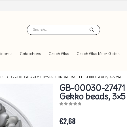
icones
Cabochons
Czech Glas
Czech Glas Meer Gaten
DS
GB-00030-27471 CRYSTAL CHROME MATTED GEKKO BEADS, 3×5 MM
GB-00030-27471 
Gekko beads, 3×
0
out of 5
€
2,68