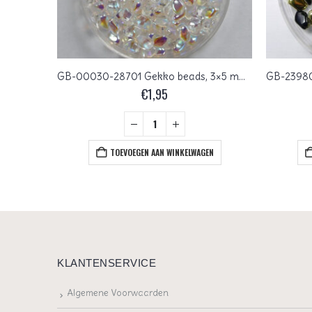
GB-00030-98542 Gekko beads, 3×5 mm, Crystal California Gold Rush
GB-00030-28701 Gekko beads, 3×5 mm, Crystal AB
€
1,95
+
EN
TOEVOEGEN AAN WINKELWAGEN
KLANTENSERVICE
Algemene Voorwaarden