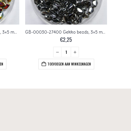
GB-00030-28001 Gekko beads, 3×5 mm, Crystal Marea
GB-00030-27400 Gekko beads, 3×5 mm, Crystal Full Chrome
€
2,25
EN
TOEVOEGEN AAN WINKELWAGEN