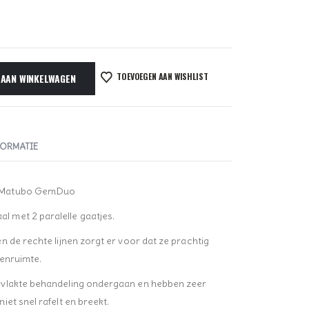
TOEVOEGEN AAN WISHLIST
 AAN WINKELWAGEN
FORMATIE
e Matubo GemDuo
 met 2 paralelle gaatjes.
 de rechte lijnen zorgt er voor dat ze prachtig
senruimte.
rvlakte behandeling ondergaan en hebben zeer
et snel rafelt en breekt.