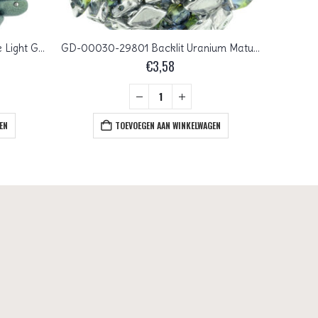
GD-23980-79051 Metallic Suede Light Green Matubo GemDuo 10 gram
GD-00030-29801 Backlit Uranium Matubo GemDuo 10 gram
€
3,58
EN
TOEVOEGEN AAN WINKELWAGEN