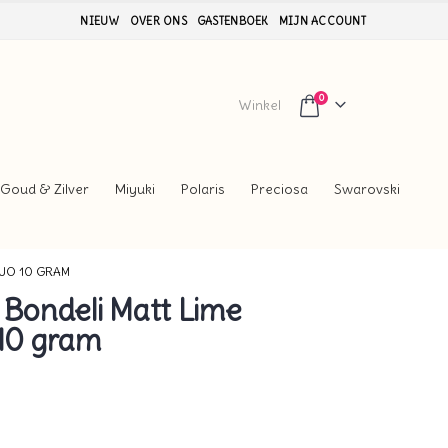
NIEUW
OVER ONS
GASTENBOEK
MIJN ACCOUNT
0
Winkel
Goud & Zilver
Miyuki
Polaris
Preciosa
Swarovski
UO 10 GRAM
Bondeli Matt Lime
10 gram