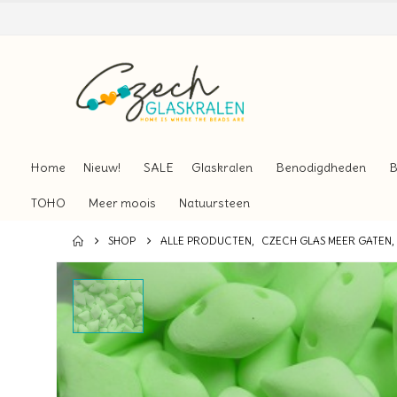
Home
Nieuw!
SALE
Glaskralen
Benodigdheden
B
TOHO
Meer moois
Natuursteen
SHOP
ALLE PRODUCTEN
,
CZECH GLAS MEER GATEN
,