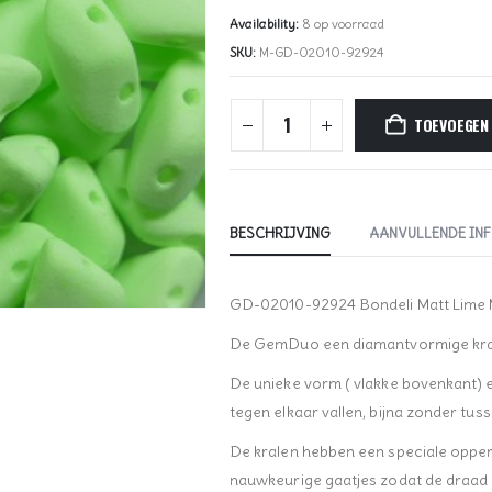
Availability:
8 op voorraad
SKU:
M-GD-02010-92924
TOEVOEGEN
BESCHRIJVING
AANVULLENDE IN
GD-02010-92924 Bondeli Matt Lim
De GemDuo een diamantvormige kraal
De unieke vorm ( vlakke bovenkant) en
tegen elkaar vallen, bijna zonder tus
De kralen hebben een speciale oppe
nauwkeurige gaatjes zodat de draad ni