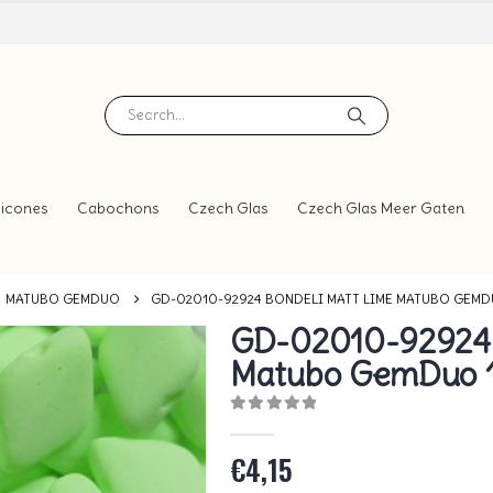
icones
Cabochons
Czech Glas
Czech Glas Meer Gaten
MATUBO GEMDUO
GD-02010-92924 BONDELI MATT LIME MATUBO GEMD
GD-02010-92924 
Matubo GemDuo 
0
out of 5
€
4,15