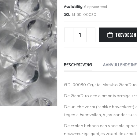
Availability:
6 op voorraad
SKU:
M-GD-00030
TOEVOEGEN
BESCHRIJVING
AANVULLENDE IN
GD-00030 Crystal Matubo GemDuo
De GemDuo een diamantvormige kraal
De unieke vorm ( vlakke bovenkant) en
tegen elkaar vallen, bijna zonder tus
De kralen hebben een speciale oppe
nauwkeurige gaatjes zodat de draad ni