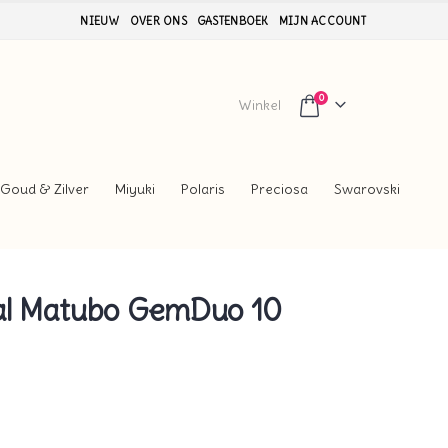
NIEUW
OVER ONS
GASTENBOEK
MIJN ACCOUNT
0
Winkel
Goud & Zilver
Miyuki
Polaris
Preciosa
Swarovski
l Matubo GemDuo 10