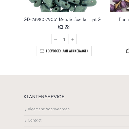
GD-00030-01690 Crystal Bronze Gunmetal Matubo GemDuo 10 gram
GD-23980-79051 Metallic Suede Light Green Matubo GemDuo 10 gram
Tiana
€
3,28
+
EN
TOEVOEGEN AAN WINKELWAGEN
KLANTENSERVICE
Algemene Voorwaarden
Contact