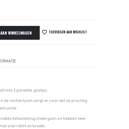
TOEVOEGEN AAN WISHLIST
 AAN WINKELWAGEN
FORMATIE
 met 2 paralelle gaatjes.
 de rechte lijnen zorgt er voor dat ze prachtig
senruimte.
rvlakte behandeling ondergaan en hebben zeer
et snel rafelt en breekt.