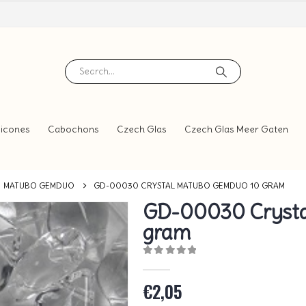
icones
Cabochons
Czech Glas
Czech Glas Meer Gaten
MATUBO GEMDUO
GD-00030 CRYSTAL MATUBO GEMDUO 10 GRAM
GD-00030 Crysta
gram
0
out of 5
€
2,05