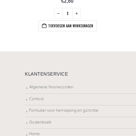
€
2,60
+
EN
TOEVOEGEN AAN WINKELWAGEN
KLANTENSERVICE
Algemene Voorwaarden
Contact
Formulier voor herroeping en garantie
Gastenboek
Home