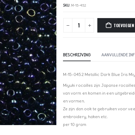
SKU:
M-15-452
TOEVOEGEN
BESCHRIJVING
AANVULLENDE IN
M-15-0452 Metallic Dark Blue Iris Miy
Miyuki rocailles zijn Japanse rocaille
van vorm en komen in een uitgebreid
en vormen.
Ze zijn dan ook te gebruiken voor vee
embroidery, haken etc.
per 10 gram