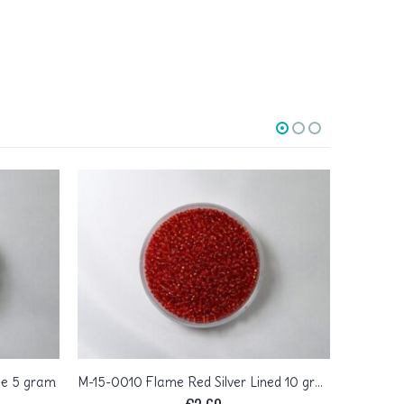
ze 5 gram
M-15-0010 Flame Red Silver Lined 10 gram
M-15-1