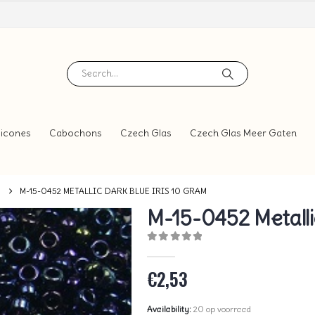
icones
Cabochons
Czech Glas
Czech Glas Meer Gaten
M-15-0452 METALLIC DARK BLUE IRIS 10 GRAM
M-15-0452 Metalli
0
out of 5
€
2,53
Availability:
20 op voorraad