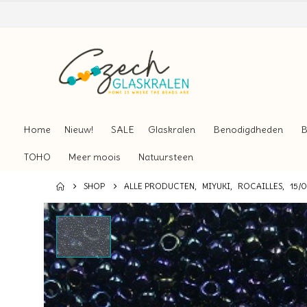
Home
Nieuw!
SALE
Glaskralen
Benodigdheden
B
TOHO
Meer moois
Natuursteen
SHOP
ALLE PRODUCTEN
,
MIYUKI
,
ROCAILLES
,
15/0