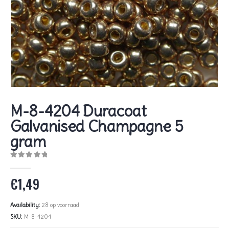
M-8-4204 Duracoat
Galvanised Champagne 5
gram
0
out of 5
€
1,49
Availability:
28 op voorraad
SKU:
M-8-4204