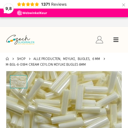
×
1371
Reviews
9,8
SHOP
ALLE PRODUCTEN
,
MIYUKI
,
BUGLES
,
6 MM
M-BGL-6-0594 CREAM CEYLON MIYUKI BUGLES 6MM