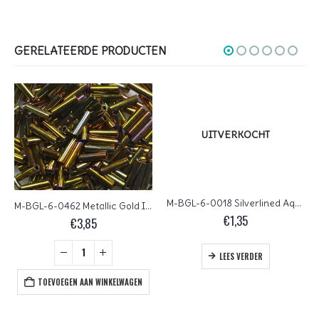
GERELATEERDE PRODUCTEN
UITVERKOCHT
M-BGL-6-0018 Silverlined Aqua Miyuki Bugles 6mm
M-BGL-6-0462 Metallic Gold Iris Miyuki Bugles 6mm
€
1,35
€
3,85
LEES VERDER
TOEVOEGEN AAN WINKELWAGEN