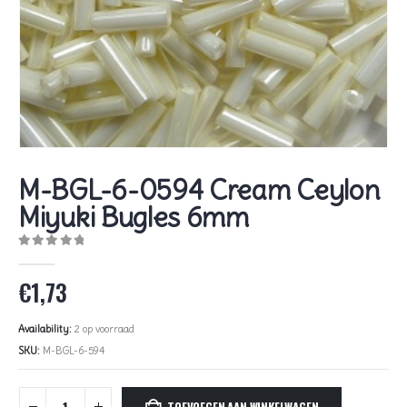
M-BGL-6-0594 Cream Ceylon
Miyuki Bugles 6mm
0
out of 5
€
1,73
Availability:
2 op voorraad
SKU:
M-BGL-6-594
TOEVOEGEN AAN WINKELWAGEN