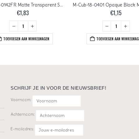
M-Cub-18-0142FR Matte Transparent Smoky Amethyst AB Miyuki Cubes 1.8×1.8 mm
€
1,83
€
1,15
TOEVOEGEN AAN WINKELWAGEN
TOEVOEGEN AAN WINKELWAG
SCHRIJF JE IN VOOR DE NIEUWSBRIEF!
Voornaam:
Achternaam:
E-mailadres: