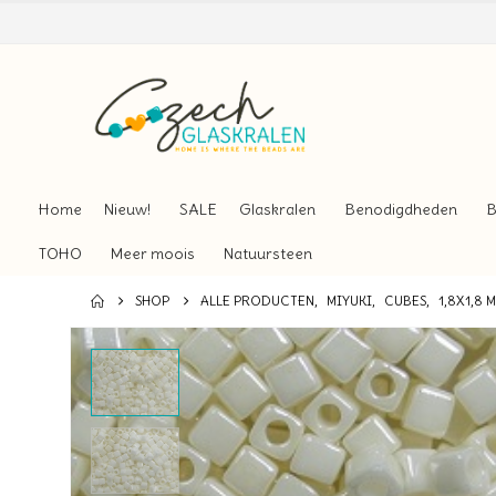
Home
Nieuw!
SALE
Glaskralen
Benodigdheden
B
TOHO
Meer moois
Natuursteen
SHOP
ALLE PRODUCTEN
,
MIYUKI
,
CUBES
,
1,8X1,8 