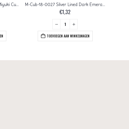
M-Cub-18-0401 Opaque Black Miyuki Cubes 1.8×1.8 mm
M-Cub-18-0027 Silver Lined Dark Emerald Miyuki Cubes 1.8×1.8 mm
€
1,32
EN
TOEVOEGEN AAN WINKELWAGEN