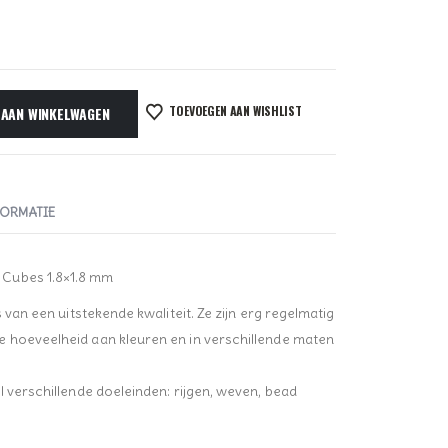
TOEVOEGEN AAN WISHLIST
 AAN WINKELWAGEN
FORMATIE
 Cubes 1.8×1.8 mm
s van een uitstekende kwaliteit. Ze zijn erg regelmatig
e hoeveelheid aan kleuren en in verschillende maten
l verschillende doeleinden: rijgen, weven, bead