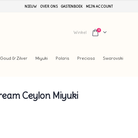
NIEUW
OVER ONS
GASTENBOEK
MIJN ACCOUNT
0
Winkel
Goud & Zilver
Miyuki
Polaris
Preciosa
Swarovski
ream Ceylon Miyuki