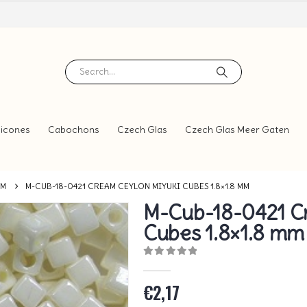
icones
Cabochons
Czech Glas
Czech Glas Meer Gaten
MM
M-CUB-18-0421 CREAM CEYLON MIYUKI CUBES 1.8×1.8 MM
M-Cub-18-0421 C
Cubes 1.8×1.8 mm
0
out of 5
€
2,17