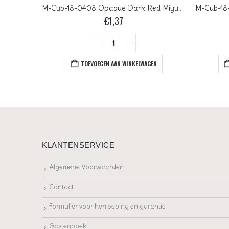
M-Cub-18-0132FR Matte Transparent Light Topaz AB Miyuki Cubes 1.8×1.8 mm
M-Cub-18-0408 Opaque Dark Red Miyuki Cubes 1.8×1.8 mm
€
1,37
+
EN
TOEVOEGEN AAN WINKELWAGEN
KLANTENSERVICE
Algemene Voorwaarden
Contact
Formulier voor herroeping en garantie
Gastenboek