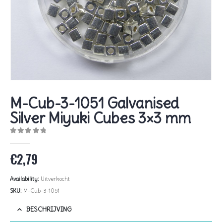
M-Cub-3-1051 Galvanised
Silver Miyuki Cubes 3×3 mm
0
out of 5
€
2,79
Availability:
Uitverkocht
SKU:
M-Cub-3-1051
BESCHRIJVING