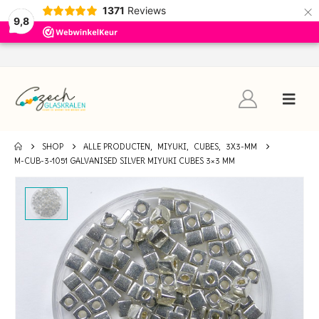
×
1371
Reviews
9,8
SHOP
ALLE PRODUCTEN
,
MIYUKI
,
CUBES
,
3X3-MM
M-CUB-3-1051 GALVANISED SILVER MIYUKI CUBES 3×3 MM