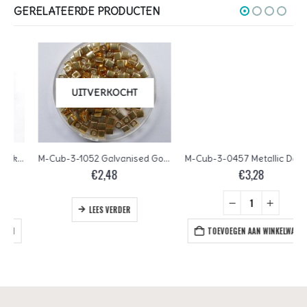
GERELATEERDE PRODUCTEN
UITVERKOCHT
M-Cub-3-1052 Galvanised Gold Miyuki Cubes 3×3 mm
M-Cub-3-0457 Metallic Dark Bronze Miyuki Cubes 3×3 mm
€
2,48
€
3,28
LEES VERDER
TOEVOEGEN AAN WINKELWAGEN