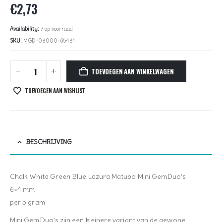
€
2,73
Availability:
7 op voorraad
SKU:
MGD-03000-65431
TOEVOEGEN AAN WINKELWAGEN
TOEVOEGEN AAN WISHLIST
BESCHRIJVING
Chalk White Green Blue Lazura Matubo Mini GemDuo’s
6×4 mm
per 5 gram
Mini GemDuo’s zijn een kleinere variant van de gewone