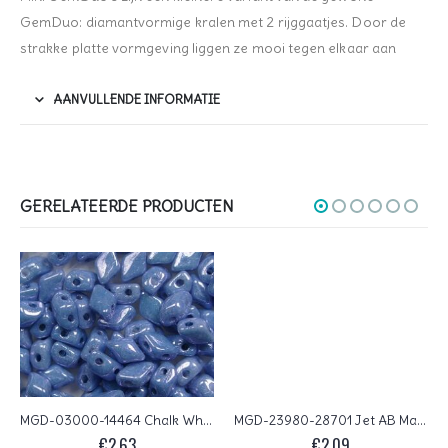
GemDuo: diamantvormige kralen met 2 rijggaatjes. Door de
strakke platte vormgeving liggen ze mooi tegen elkaar aan
AANVULLENDE INFORMATIE
GERELATEERDE PRODUCTEN
MGD-03000-14464 Chalk White Blue Luster Matubo Mini GemDuo’s, 6×4 mm 5 gr
MGD-23980-28701 Jet AB Matubo Mini GemDuo’s, 6×4 mm 5 gr
€
2,63
€
2,09