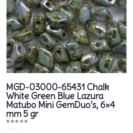
MGD-03000-65431 Chalk
White Green Blue Lazura
Matubo Mini GemDuo’s, 6×4
mm 5 gr
0
out of 5