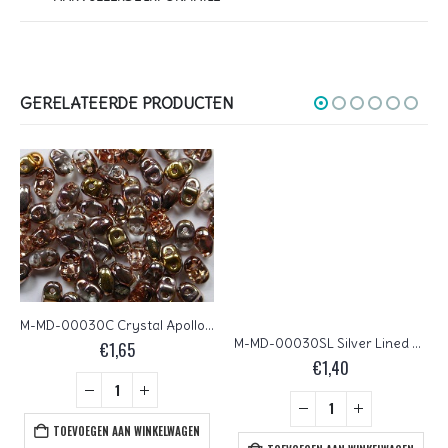
GERELATEERDE PRODUCTEN
M-MD-00030C Crystal Apollo Gold Matubo MiniDuo 5 gram
M-MD-00030SL Silver Lined Crystal Matubo MiniDuo 5 gram
€
1,65
€
1,40
TOEVOEGEN AAN WINKELWAGEN