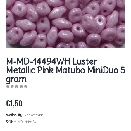
M-MD-14494WH Luster
Metallic Pink Matubo MiniDuo 5
gram
0
out of 5
€
1,50
Availability:
3 op voorraad
SKU:
M-MD-14494WH