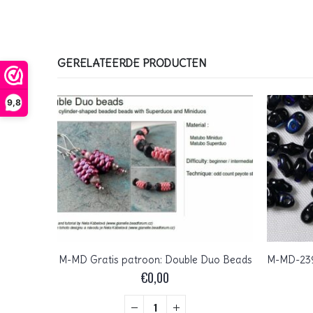
GERELATEERDE PRODUCTEN
9,8
M-MD Gratis patroon: Double Duo Beads
M-MD-00030C Crystal Apollo Gold Matubo MiniDuo 5 gram
€
0,00