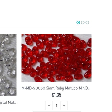
M-MD-90080 Siam Ruby Matubo MiniDuo 5 gram
€
1,35
M-MD-00030SL Silver Lined Crystal Matubo MiniDuo 5 gram