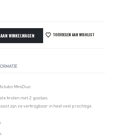
TOEVOEGEN AAN WISHLIST
 AAN WINKELWAGEN
FORMATIE
Matubo MiniDuo
le kralen met 2 gaatjes.
aast zijn ze verkrijgbaar in heel veel prachtige
.
m.