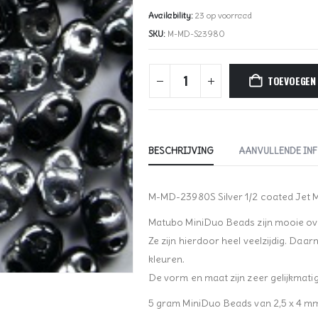
Availability:
23 op voorraad
SKU:
M-MD-S23980
TOEVOEGEN
BESCHRIJVING
AANVULLENDE IN
M-MD-23980S Silver 1/2 coated Jet 
Matubo MiniDuo Beads zijn mooie ova
Ze zijn hierdoor heel veelzijdig. Daarn
kleuren.
De vorm en maat zijn zeer gelijkmatig
5 gram MiniDuo Beads van 2,5 x 4 m