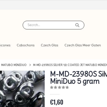
icones
Cabochons
Czech Glas
Czech Glas Meer Gaten
MATUBO MINIDUO
M-MD-23980S SILVER 1/2 COATED JET MATUBO MINI
M-MD-23980S Silv
MiniDuo 5 gram
0
out of 5
€
1,60