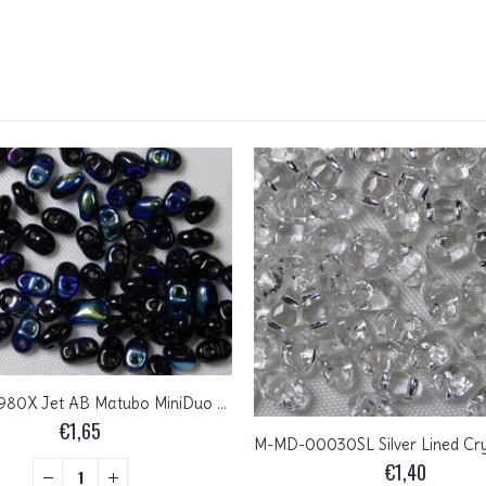
M-MD-23980X Jet AB Matubo MiniDuo 5 gram
€
1,65
€
1,40