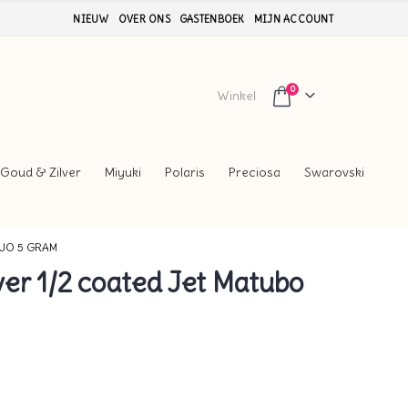
NIEUW
OVER ONS
GASTENBOEK
MIJN ACCOUNT
0
Winkel
Goud & Zilver
Miyuki
Polaris
Preciosa
Swarovski
DUO 5 GRAM
er 1/2 coated Jet Matubo