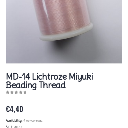
MD-14 Lichtroze Miyuki
Beading Thread
0
out of 5
€
4,40
Availability:
4 op voorraad
SKU:
MD-14