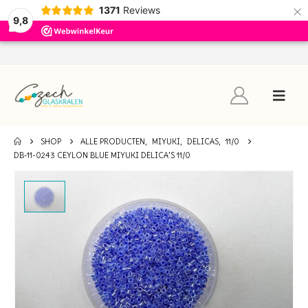
×
1371
Reviews
9,8
SHOP
ALLE PRODUCTEN
,
MIYUKI
,
DELICAS
,
11/0
DB-11-0243 CEYLON BLUE MIYUKI DELICA’S 11/0