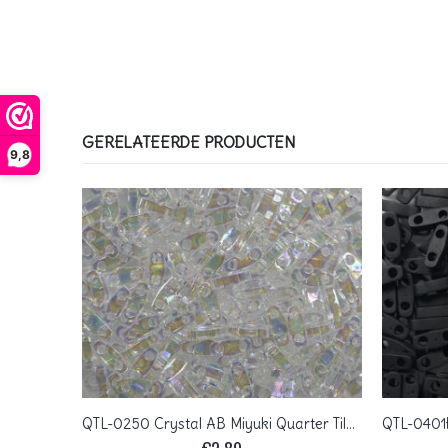
GERELATEERDE PRODUCTEN
9,8
QTL-0408FR Opaque Matte Red AB Miyuki Quarter Tila Beads 5×1,2 mm
QTL-0250 Crystal AB Miyuki Quarter Tila Beads 5×1,2 mm