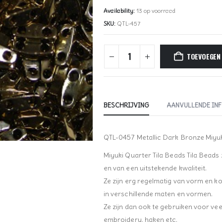
Availability:
13 op voorraad
SKU:
QTL-457
TOEVOEGEN
BESCHRIJVING
AANVULLENDE IN
QTL-0457 Metallic Dark Bronze Miyuk
Miyuki Quarter Tila Beads Tila Beads z
en van een uitstekende kwaliteit.
Ze zijn erg regelmatig van vorm en k
in verschillende maten en vormen.
Ze zijn dan ook te gebruiken voor vee
embroidery, haken etc.