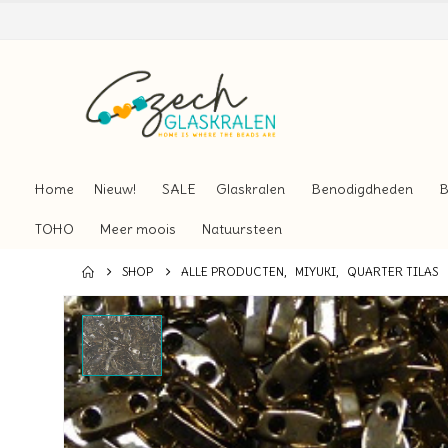
Home
Nieuw!
SALE
Glaskralen
Benodigdheden
B
TOHO
Meer moois
Natuursteen
SHOP
ALLE PRODUCTEN
,
MIYUKI
,
QUARTER TILAS