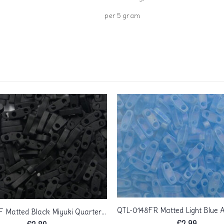
per 5 gram
QTL-0401F Matted Black Miyuki Quarter Tila Beads 5×1,2 mm
€
2,99