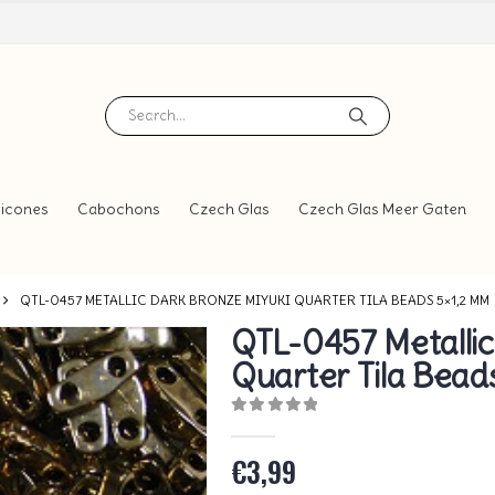
icones
Cabochons
Czech Glas
Czech Glas Meer Gaten
QTL-0457 METALLIC DARK BRONZE MIYUKI QUARTER TILA BEADS 5×1,2 MM
QTL-0457 Metallic
Quarter Tila Bead
0
out of 5
€
3,99