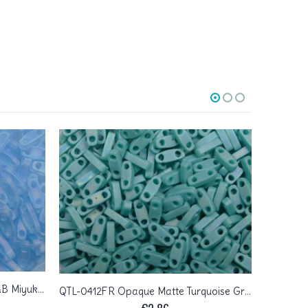
QTL-0148FR Matted Light Blue AB Miyuki Quarter Tila Beads 5×1,2 mm
QTL-0412FR Opaque Matte Turquoise Green AB Miyuki Quarter Tila Beads 5×1,2 mm