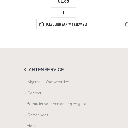
€
2,89
+
EN
TOEVOEGEN AAN WINKELWAGEN
KLANTENSERVICE
Algemene Voorwaarden
Contact
Formulier voor herroeping en garantie
Gastenboek
Home