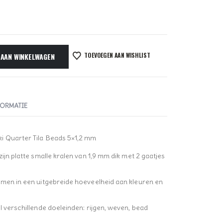
TOEVOEGEN AAN WISHLIST
 AAN WINKELWAGEN
FORMATIE
i Quarter Tila Beads 5×1,2 mm
ijn platte smalle kralen van 1,9 mm dik met 2 gaatjes
omen in een uitgebreide hoeveelheid aan kleuren en
l verschillende doeleinden: rijgen, weven, bead