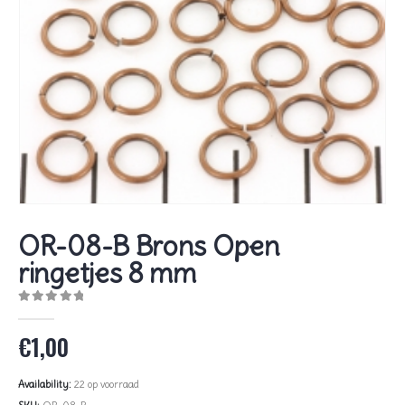
OR-08-B Brons Open
ringetjes 8 mm
0
out of 5
€
1,00
Availability:
22 op voorraad