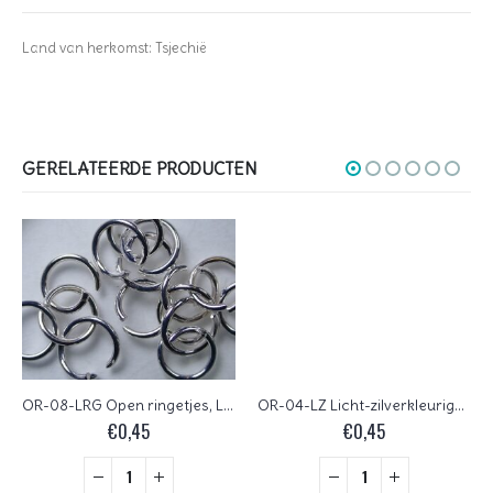
Land van herkomst: Tsjechië
GERELATEERDE PRODUCTEN
OR-08-LRG Open ringetjes, Licht rose-goudkleur, 8 mm
OR-04-LZ Licht-zilverkleurige open ringetjes 4 mm
€
0,45
€
0,45